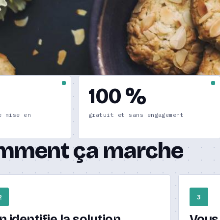
100 %
e mise en
gratuit et sans engagement
mment ça marche
2
3
n identifie la solution
Vous