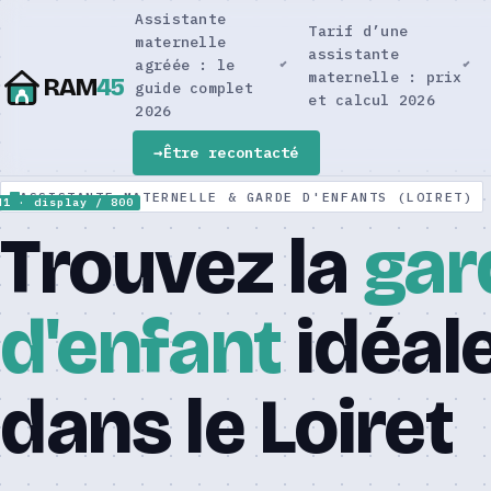
Assistante
Tarif d’une
maternelle
assistante
agréée : le
maternelle : prix
RAM
45
guide complet
et calcul 2026
2026
Être recontacté
ASSISTANTE MATERNELLE & GARDE D'ENFANTS (LOIRET)
Trouvez la
gar
d'enfant
idéal
dans le Loiret