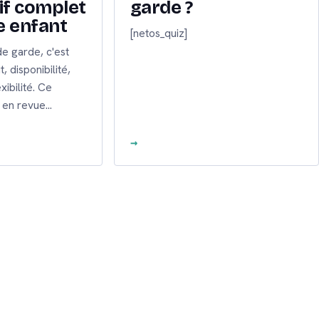
f complet
garde ?
e enfant
[netos_quiz]
e garde, c'est
, disponibilité,
exibilité. Ce
 en revue…