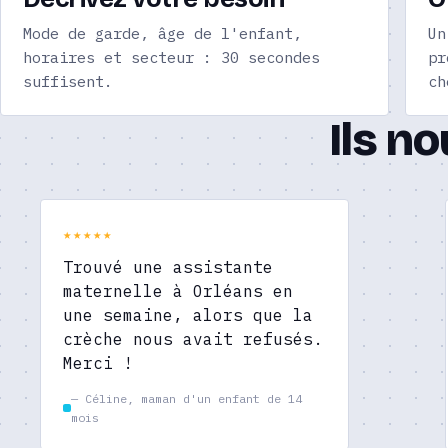
Mode de garde, âge de l'enfant,
Un
horaires et secteur : 30 secondes
pr
suffisent.
ch
Ils n
★★★★★
Trouvé une assistante
maternelle à Orléans en
une semaine, alors que la
crèche nous avait refusés.
Merci !
— Céline, maman d'un enfant de 14
mois