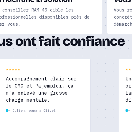
 conseiller RAM 45 cible les
Vous r
ofessionnelles disponibles près de
concrè
ez vous.
démarc
ous ont fait confiance
★★★★★
★★
Accompagnement clair sur
Un
le CMG et Pajemploi, ça
or
m'a enlevé une grosse
fa
charge mentale.
di
— Julien, papa à Olivet
— 