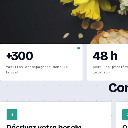
+300
48 h
familles accompagnées dans le
pour une premièr
Loiret
relation
Co
1
Décrivez votre besoin
O