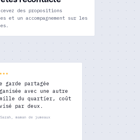
ecevez des propositions
tes et un accompagnement sur les
hes.
★★★
e garde partagée
ganisée avec une autre
mille du quartier, coût
visé par deux.
Sarah, maman de jumeaux