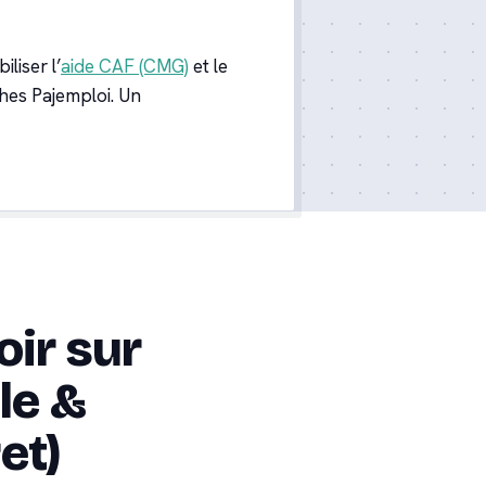
iliser l’
aide CAF (CMG)
et le
hes Pajemploi. Un
oir sur
le &
et)