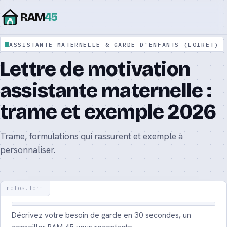
RAM
45
ASSISTANTE MATERNELLE & GARDE D'ENFANTS (LOIRET)
Assistante maternelle agréée : le guide
Lettre de motivation
complet 2026
assistante maternelle :
Assistante maternelle ou nounou : quelle
différence ?
trame et exemple 2026
Tarif d’une assistante maternelle : prix et
Trame, formulations qui rassurent et exemple à
calcul 2026
personnaliser.
Aide CAF CMG : le complément de mode de
garde 2026
Contrat d’assistante maternelle : modèle et
Décrivez votre besoin de garde en 30 secondes, un
mentions 2026