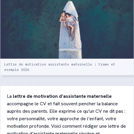
votre enfant
Crèche ou assistante maternelle :
comparatif détaillé
Quiz : quel mode de garde ?
Lexique de la garde d’enfants
Lettre de motivation assistante maternelle : trame et
exemple 2026
Contact
Être recontacté
La
lettre de motivation d’assistante maternelle
accompagne le CV et fait souvent pencher la balance
auprès des parents. Elle exprime ce qu’un CV ne dit pas :
votre personnalité, votre approche de l’enfant, votre
motivation profonde. Voici comment rédiger une lettre de
motivation d’assistante maternelle sincère et