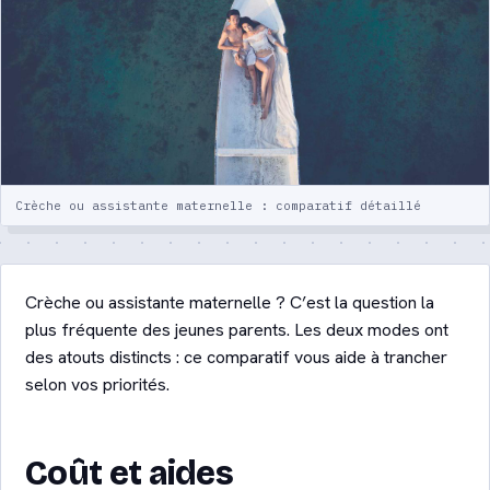
votre enfant
Crèche ou assistante maternelle :
comparatif détaillé
Quiz : quel mode de garde ?
Crèche ou assistante maternelle : comparatif détaillé
Lexique de la garde d’enfants
Contact
Crèche ou assistante maternelle ? C’est la question la
plus fréquente des jeunes parents. Les deux modes ont
Être recontacté
des atouts distincts : ce comparatif vous aide à trancher
selon vos priorités.
Coût et aides