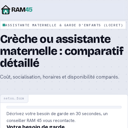
RAM
45
ASSISTANTE MATERNELLE & GARDE D'ENFANTS (LOIRET)
Assistante maternelle agréée : le guide
Crèche ou assistante
complet 2026
maternelle : comparatif
Assistante maternelle ou nounou : quelle
différence ?
détaillé
Tarif d’une assistante maternelle : prix et
Coût, socialisation, horaires et disponibilité comparés.
calcul 2026
Aide CAF CMG : le complément de mode de
garde 2026
Décrivez votre besoin de garde en 30 secondes, un
Contrat d’assistante maternelle : modèle et
conseiller RAM 45 vous recontacte.
mentions 2026
Votre besoin de garde