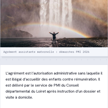
votre enfant
Crèche ou assistante maternelle :
comparatif détaillé
Quiz : quel mode de garde ?
Lexique de la garde d’enfants
Agrément assistante maternelle : démarches PMI 2026
Contact
L’agrément est l’autorisation administrative sans laquelle il
Être recontacté
est illégal d’accueillir des enfants contre rémunération. Il
est délivré par le service de PMI du Conseil
départemental du Loiret après instruction d’un dossier et
visite à domicile.