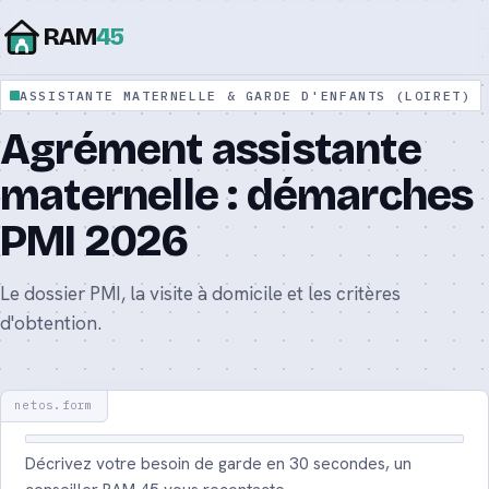
RAM
45
ASSISTANTE MATERNELLE & GARDE D'ENFANTS (LOIRET)
Assistante maternelle agréée : le guide
Agrément assistante
complet 2026
maternelle : démarches
Assistante maternelle ou nounou : quelle
différence ?
PMI 2026
Tarif d’une assistante maternelle : prix et
Le dossier PMI, la visite à domicile et les critères
calcul 2026
d'obtention.
Aide CAF CMG : le complément de mode de
garde 2026
Contrat d’assistante maternelle : modèle et
Décrivez votre besoin de garde en 30 secondes, un
mentions 2026