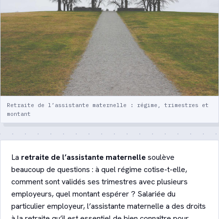
votre enfant
Crèche ou assistante maternelle :
comparatif détaillé
Quiz : quel mode de garde ?
Lexique de la garde d’enfants
Retraite de l’assistante maternelle : régime, trimestres et
montant
Contact
Être recontacté
La
retraite de l’assistante maternelle
soulève
beaucoup de questions : à quel régime cotise-t-elle,
comment sont validés ses trimestres avec plusieurs
employeurs, quel montant espérer ? Salariée du
particulier employeur, l’assistante maternelle a des droits
à la retraite qu’il est essentiel de bien connaître pour