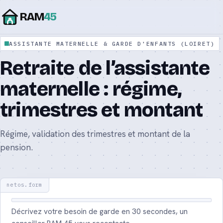
RAM
45
ASSISTANTE MATERNELLE & GARDE D'ENFANTS (LOIRET)
Assistante maternelle agréée : le guide
Retraite de l’assistante
complet 2026
maternelle : régime,
Assistante maternelle ou nounou : quelle
différence ?
trimestres et montant
Tarif d’une assistante maternelle : prix et
Régime, validation des trimestres et montant de la
calcul 2026
pension.
Aide CAF CMG : le complément de mode de
garde 2026
Contrat d’assistante maternelle : modèle et
Décrivez votre besoin de garde en 30 secondes, un
mentions 2026