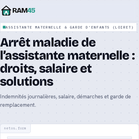
RAM
45
ASSISTANTE MATERNELLE & GARDE D'ENFANTS (LOIRET)
Assistante maternelle agréée : le guide
Arrêt maladie de
complet 2026
l’assistante maternelle :
Assistante maternelle ou nounou : quelle
différence ?
droits, salaire et
solutions
Tarif d’une assistante maternelle : prix et
calcul 2026
Indemnités journalières, salaire, démarches et garde de
Aide CAF CMG : le complément de mode de
remplacement.
garde 2026
Contrat d’assistante maternelle : modèle et
mentions 2026