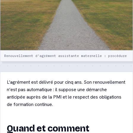
votre enfant
Crèche ou assistante maternelle :
comparatif détaillé
Quiz : quel mode de garde ?
Renouvellement d’agrément assistante maternelle : procédure
Lexique de la garde d’enfants
Contact
L’agrément est délivré pour cinq ans. Son renouvellement
n’est pas automatique : il suppose une démarche
Être recontacté
anticipée auprès de la PMI et le respect des obligations
de formation continue.
Quand et comment