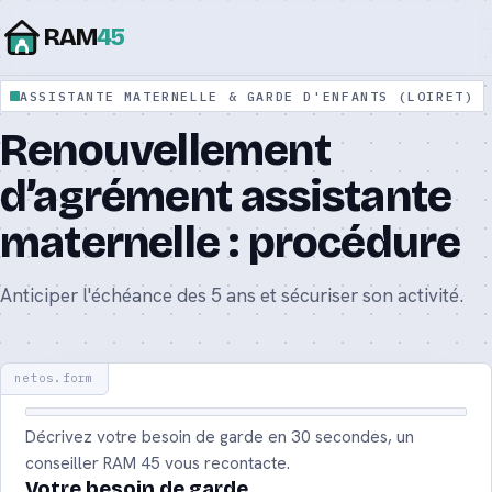
RAM
45
ASSISTANTE MATERNELLE & GARDE D'ENFANTS (LOIRET)
Assistante maternelle agréée : le guide
Renouvellement
complet 2026
d’agrément assistante
Assistante maternelle ou nounou : quelle
différence ?
maternelle : procédure
Tarif d’une assistante maternelle : prix et
Anticiper l'échéance des 5 ans et sécuriser son activité.
calcul 2026
Aide CAF CMG : le complément de mode de
garde 2026
Décrivez votre besoin de garde en 30 secondes, un
Contrat d’assistante maternelle : modèle et
conseiller RAM 45 vous recontacte.
mentions 2026
Votre besoin de garde